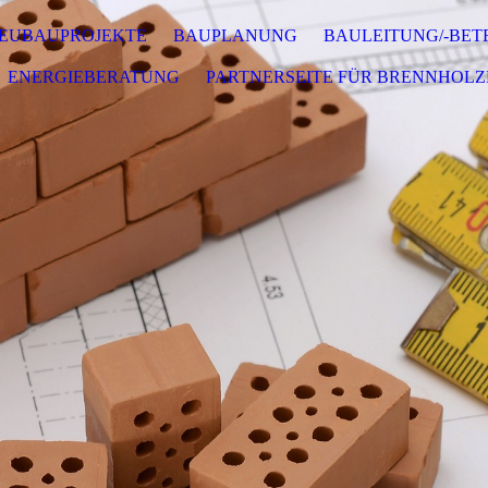
EUBAUPROJEKTE
BAUPLANUNG
BAULEITUNG/-BE
ENERGIEBERATUNG
PARTNERSEITE FÜR BRENNHOLZ